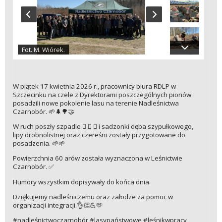
Fot. M. Wiórek.
W piątek 17 kwietnia 2026 r., pracownicy biura RDLP w
Szczecinku na czele z Dyrektorami poszczególnych pionów
posadzili nowe pokolenie lasu na terenie Nadleśnictwa
Czarnobór. 🌱🌲🌳🤝
W ruch poszły szpadle 🪏 🪏 🪏 i sadzonki dęba szypułkowego,
lipy drobnolistnej oraz czereśni zostały przygotowane do
posadzenia. 🌱🌱
Powierzchnia 60 arów została wyznaczona w Leśnictwie
Czarnobór. ✅
Humory wszystkim dopisywały do końca dnia.
Dziękujemy nadleśniczemu oraz załodze za pomoc w
organizacji integracji.👌👏💪🫶
#nadleśnictwoczarnobór #lasypaństwowe #leśnikwpracy