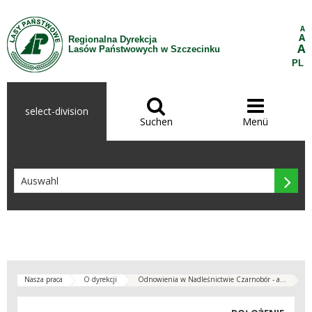
Zum Inhalt wechseln
A
A
Regionalna Dyrekcja
A
Lasów Państwowych w Szczecinku
PL


select-division
Suchen
Menü

Nasza praca
O dyrekcji
Odnowienia w Nadleśnictwie Czarnobór - a...