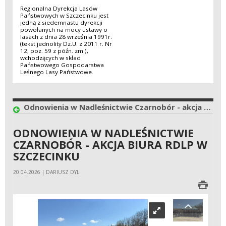
Regionalna Dyrekcja Lasów
Państwowych w Szczecinku jest
jedną z siedemnastu dyrekcji
powołanych na mocy ustawy o
lasach z dnia 28 września 1991r.
(tekst jednolity Dz.U. z 2011 r. Nr
12, poz. 59 z późn. zm.),
wchodzących w skład
Państwowego Gospodarstwa
Leśnego Lasy Państwowe.
Odnowienia w Nadleśnictwie Czarnobór - akcja biura RDLP w Szczecinku
ODNOWIENIA W NADLEŚNICTWIE
CZARNOBÓR - AKCJA BIURA RDLP W
SZCZECINKU
20.04.2026 | DARIUSZ DYL