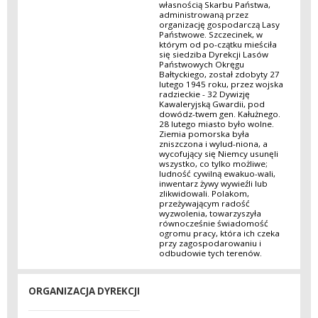
własnością Skarbu Państwa,
administrowaną przez
organizację gospodarczą Lasy
Państwowe. Szczecinek, w
którym od po-czątku mieściła
się siedziba Dyrekcji Lasów
Państwowych Okręgu
Bałtyckiego, został zdobyty 27
lutego 1945 roku, przez wojska
radzieckie - 32 Dywizję
Kawaleryjską Gwardii, pod
dowódz-twem gen. Kałużnego.
28 lutego miasto było wolne.
Ziemia pomorska była
zniszczona i wylud-niona, a
wycofujący się Niemcy usunęli
wszystko, co tylko możliwe;
ludność cywilną ewakuo-wali,
inwentarz żywy wywieźli lub
zlikwidowali. Polakom,
przeżywającym radość
wyzwolenia, towarzyszyła
równocześnie świadomość
ogromu pracy, która ich czeka
przy zagospodarowaniu i
odbudowie tych terenów.
ORGANIZACJA DYREKCJI