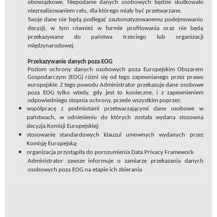
obowiązkowe. Niepodanie danych osobowych będzie skutkowało
niezrealizowaniem celu
,
dla którego miały być przetwarzane.
Twoje dane nie będą podlegać zautomatyzowanemu podejmowaniu
decyzji, w tym również w formie profilowania oraz nie będą
przekazywane do państwa trzeciego lub organizacji
międzynarodowej.
Przekazywanie danych poza EOG
Poziom ochrony danych osobowych poza Europejskim Obszarem
Gospodarczym (EOG) różni się od tego zapewnianego przez prawo
europejskie. Z tego powodu Administrator przekazuje dane osobowe
poza EOG tylko wtedy, gdy jest to konieczne, i z zapewnieniem
odpowiedniego stopnia ochrony, przede wszystkim poprzez:
współpracę z podmiotami przetwarzającymi dane osobowe w
państwach, w odniesieniu do których została wydana stosowna
decyzja Komisji Europejskiej;
stosowanie standardowych klauzul umownych wydanych przez
Komisję Europejską;
organizacja przystąpiła do porozumienia Data Privacy Framework
Administrator zawsze informuje o zamiarze przekazania danych
osobowych poza EOG na etapie ich zbierania