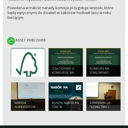
Powołana w trakcie narady komisja przygotuje wnioski, które
będą wytycznymi do działań w zakresie hodowli lasu w roku
bieżącym.
ASSET PUBLISHER
ASSET PUBLISHER
OGŁOSZENIE O
KONKURS NA
KONKURSIE NA
STANOWISKO
STANOWISKO:
NADLEŚNICZEGO/
NADLEŚNICZEGO/
NADLEŚNICZEJ
NADLEŚNICZEJ
NADLEŚNICTWA
NADLEŚNICTWA
SŁAWNO
MIASTKO
NARADA
RUSZYŁ NABÓR NA
KONFERENCJA -
INSPEKTORÓW
STAŻ W
"LEŚNICTWO I
STRAŻY LEŚNEJ W
NADLEŚNICTWACH
DRZEWNICTWO
NADLEŚNICTWIE
RDLP W
PRZYSZŁOŚCI -
WARCINO
SZCZECINKU
POLSKIE LASY...".