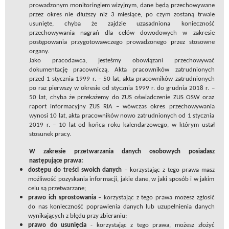
prowadzonym monitoringiem wizyjnym, dane będą przechowywane
przez okres nie dłuższy niż 3 miesiące, po czym zostaną trwale
usunięte, chyba że zajdzie uzasadniona konieczność
przechowywania nagrań dla celów dowodowych w zakresie
postępowania przygotowawczego prowadzonego przez stosowne
organy.
Jako pracodawca, jesteśmy obowiązani przechowywać
dokumentację pracowniczą. Akta pracowników zatrudnionych
przed 1 stycznia 1999 r. – 50 lat, akta pracowników zatrudnionych
po raz pierwszy w okresie od stycznia 1999 r. do grudnia 2018 r. –
50 lat, chyba że przekażemy do ZUS oświadczenie ZUS OSW oraz
raport informacyjny ZUS RIA – wówczas okres przechowywania
wynosi 10 lat, akta pracowników nowo zatrudnionych od 1 stycznia
2019 r. – 10 lat od końca roku kalendarzowego, w którym ustał
stosunek pracy.
W zakresie przetwarzania danych osobowych posiadasz
następujące prawa:
dostępu do treści swoich danych
– korzystając z tego prawa masz
możliwość pozyskania informacji, jakie dane, w jaki sposób i w jakim
celu są przetwarzane;
prawo ich sprostowania
– korzystając z tego prawa możesz zgłosić
do nas konieczność poprawienia danych lub uzupełnienia danych
wynikających z błędu przy zbieraniu;
prawo do usunięcia
- korzystając z tego prawa, możesz złożyć