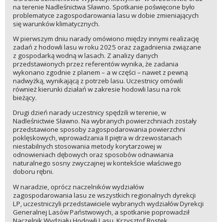
na terenie Nadleśnictwa Sławno. Spotkanie poświęcone było
problematyce zagospodarowania lasu w dobie zmieniających
się warunków klimatycznych.
W pierwszym dniu narady omówiono między innymi realizację
zadań z hodowli lasu w roku 2025 oraz zagadnienia związane
z gospodarką wodną w lasach. Z analizy danych
przedstawionych przez referentów wynika, że zadania
wykonano zgodnie z planem – a w części – nawet z pewną
nadwyżką, wynikającą z potrzeb lasu. Uczestnicy omówili
również kierunki działań w zakresie hodowli lasu na rok
bieżący.
Drugi dzień narady uczestnicy spędzili w terenie, w
Nadleśnictwie Sławno. Na wybranych powierzchniach zostały
przedstawione sposoby zagospodarowania powierzchni
poklęskowych, wprowadzania II piętra w drzewostanach
niestabilnych stosowania metody korytarzowej w
odnowieniach dębowych oraz sposobów odnawiania
naturalnego sosny zwyczajnej w kontekście właściwego
doboru rębni.
W naradzie, oprócz naczelników wydziałów
zagospodarowania lasu ze wszystkich regionalnych dyrekcji
LP, uczestniczyli przedstawiciele wybranych wydziałów Dyrekcji
Generalnej Lasów Państwowych, a spotkanie poprowadził
Naczelnik Wydziału Hodowli Lasu, Krzysztof Rostek.