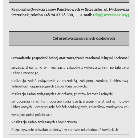
Regionalna Dyrekcja Lasów Państwowych w Szczecinku, ul. Mickiewicza 2 78
Szczecinek, telefon +48 94 37 26 300, e-mail:
rdlp@szczecinek.lasy.gov.pl
Cel przetwarzania danych osobowych
Prowadzenie gospodarki leśnej oraz zarządzanie zasobami leśnymi i ochrona lasu:
sprzedaż drewna, w tym realizacja zakupów z wykorzystaniem portalu „e-drewno.
Leśno-Drzewnego,
realizacja zadań związanych ze sprzedażą, zakupem, zamianą i dzierżawą nier
jednostkach organizacyjnych Lasów Państwowych;
realizacja zadań związanych z dzierżawą gruntów leśnych i rolnych;
świadczenia innych form udostępniania lasu tj. wynajem wiat, pól namiotowych
i biwakowych, udostępnianie ścieżek edukacyjnych, zbiorników wodnych w celach re
wynajem pokoi gościnnych;
Realizacja zadań związanych z łowiectwem
Rozpatrywanie odwołań od decyzji w sprawie odszkodowań łowieckich