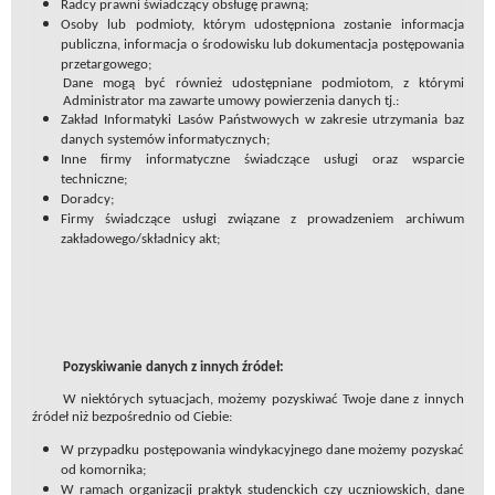
Radcy prawni świadczący obsługę prawną;
Osoby lub podmioty, którym udostępniona zostanie informacja
publiczna, informacja o środowisku lub dokumentacja postępowania
przetargowego;
Dane mogą być również udostępniane podmiotom, z którymi
Administrator ma zawarte umowy powierzenia danych tj.:
Zakład Informatyki Lasów Państwowych w zakresie utrzymania baz
danych systemów informatycznych;
Inne firmy informatyczne świadczące usługi oraz wsparcie
techniczne;
Doradcy;
Firmy świadczące usługi związane z prowadzeniem archiwum
zakładowego/składnicy akt;
Pozyskiwanie danych z innych źródeł:
W niektórych sytuacjach, możemy pozyskiwać Twoje dane z innych
źródeł niż bezpośrednio od Ciebie:
W przypadku postępowania windykacyjnego dane możemy pozyskać
od komornika;
W ramach organizacji praktyk studenckich czy uczniowskich, dane