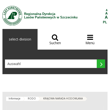
Zum Inhalt wechseln
A
A
Regionalna Dyrekcja
A
Lasów Państwowych w Szczecinku
PL


select-division
Suchen
Menü

Informacje
RODO
KRAJOWA NARADA HODOWLANA