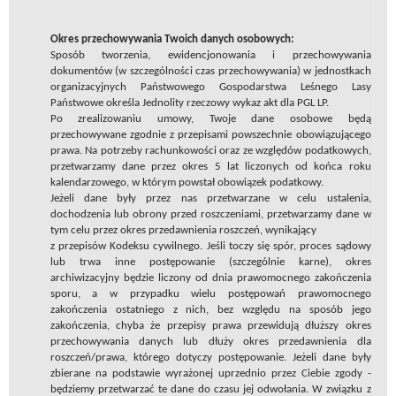
Okres przechowywania Twoich danych osobowych:
Sposób tworzenia, ewidencjonowania i przechowywania
dokumentów (w szczególności czas przechowywania) w jednostkach
organizacyjnych Państwowego Gospodarstwa Leśnego Lasy
Państwowe określa
Jednolity rzeczowy wykaz akt dla PGL LP.
Po zrealizowaniu umowy, Twoje dane osobowe będą
przechowywane zgodnie z przepisami powszechnie obowiązującego
prawa. Na potrzeby rachunkowości oraz ze względów podatkowych,
przetwarzamy dane przez okres 5 lat liczonych od końca roku
kalendarzowego, w którym powstał obowiązek podatkowy.
Jeżeli dane były przez nas przetwarzane w celu ustalenia,
dochodzenia lub obrony przed roszczeniami, przetwarzamy dane w
tym celu przez okres przedawnienia roszczeń, wynikający
z przepisów Kodeksu cywilnego. Jeśli toczy się spór, proces sądowy
lub trwa inne postępowanie (szczególnie karne), okres
archiwizacyjny będzie liczony od dnia prawomocnego zakończenia
sporu, a w przypadku wielu postępowań prawomocnego
zakończenia ostatniego z nich, bez względu na sposób jego
zakończenia, chyba że przepisy prawa przewidują dłuższy okres
przechowywania danych lub dłuży okres przedawnienia dla
roszczeń/prawa, którego dotyczy postępowanie. Jeżeli dane były
zbierane na podstawie wyrażonej uprzednio przez Ciebie zgody -
będziemy przetwarzać te dane do czasu jej odwołania. W związku z