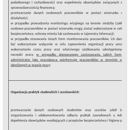
podatkowego i rachunkowości oraz wypełnienia obowiązków związanych z ksi
sprawozdawczością finansową;
przetwarzanie danych osobowych pracowników w postaci wizerunku w cel
działalności;
w przypadku prowadzenia monitoringu wizyjnego na terenie siedziby (zakładu p
osobowe pracowników w postaci wizerunku mogą zostać wykorzystane w celu zape
bezpieczeństwa, ochrony mienia lub zachowania w tajemnicy Informacji;
w przypadku stosowania innych form monitorowania pracowników, ich dane o
być wykorzystane wyłącznie w celu zapewnienia organizacji pracy umożliwia
wykorzystanie czasu pracy oraz właściwego użytkowania udostępnionych p
narzędzi pracy,
w przypadku planowanego zastosowania takich form moni
administrator jako pracodawca poinformuje pracowników w terminie oraz 
określonych w prawie pracy
;
Organizacja praktyk studenckich i uczniowskich:
przetwarzanie danych osobowych studentów oraz uczniów szkół średn
zorganizowania i udokumentowania odbycia praktyk zawodowych u Administ
dopełnienia obowiązków wynikających z przepisów bezpieczeństwa i higieny pracy; 