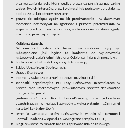
przetwarzania danych, które według prawa uznaje się za nadrzędne
wobec Twoich interesów, praw i wolności lub podstawy do ustalenia,
dochodzenia lub obrony roszczeń;
prawo do cofnięcia zgody na ich przetwarzanie
- w dowolnym
momencie bez wpływu na zgodność z prawem przetwarzania, w
wypadku jeżeli przetwarzania którego dokonano na podstawie zgody
wyrażonej przed jej cofnięciem.
Odbiorcy danych:
W niektórych sytuacjach Twoje dane osobowe mogą być
udostępniane, jeśli będzie to konieczne do wykonywania
ustawowych zadań Administratora. Odbiorcami danych mogą być:
banki w celu obsługi dokonywanych transakcji;
Zakład Ubezpieczeń Społecznych;
Urzędy Skarbowe;
Podmioty świadczące usługi pocztowe oraz kurierskie;
Jednostki organizacyjne PGL Lasy Państwowe, uczestniczące w
procedurach internetowych, prowadzonych poprzez dedykowane
do tego celu: portal
„e-drewno.pl” oraz Portal Leśno-Drzewny, oraz jednostkom
uczestniczącym w realizacji zakupów z wykorzystaniem „Centralnej
kartoteki kontrahentów”;
Dyrekcja Generalna Lasów Państwowych w zakresie czynności
kontroli i nadzoru w oparciu o wewnętrzne przepisy PGL LP;
Biegli rewidenci w ramach badania sprawozdania finansowego;