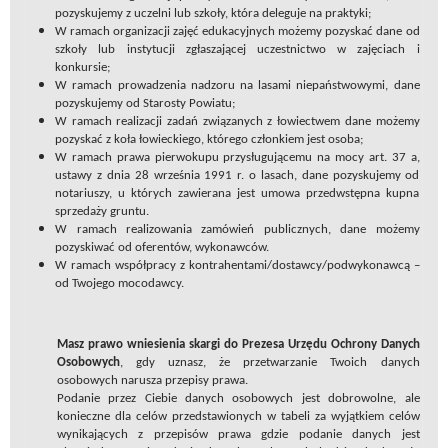
pozyskujemy z uczelni lub szkoły, która deleguje na praktyki;
W ramach organizacji zajęć edukacyjnych możemy pozyskać dane od
szkoły lub instytucji zgłaszającej uczestnictwo w zajęciach i
konkursie;
W ramach prowadzenia nadzoru na lasami niepaństwowymi, dane
pozyskujemy od Starosty Powiatu;
W ramach realizacji zadań związanych z łowiectwem dane możemy
pozyskać z koła łowieckiego, którego członkiem jest osoba;
W ramach prawa pierwokupu przysługującemu na mocy art. 37 a,
ustawy z dnia 28 września 1991 r. o lasach, dane pozyskujemy od
notariuszy, u których zawierana jest umowa przedwstępna kupna
sprzedaży gruntu.
W ramach realizowania zamówień publicznych, dane możemy
pozyskiwać od oferentów, wykonawców.
W ramach współpracy z kontrahentami/dostawcy/podwykonawcą –
od Twojego mocodawcy.
Masz prawo wniesienia skargi do Prezesa Urzędu Ochrony Danych
Osobowych
, gdy uznasz, że przetwarzanie Twoich danych
osobowych narusza przepisy prawa.
Podanie przez Ciebie danych osobowych jest dobrowolne, ale
konieczne dla celów przedstawionych w tabeli za wyjątkiem celów
wynikających z przepisów prawa gdzie podanie danych jest