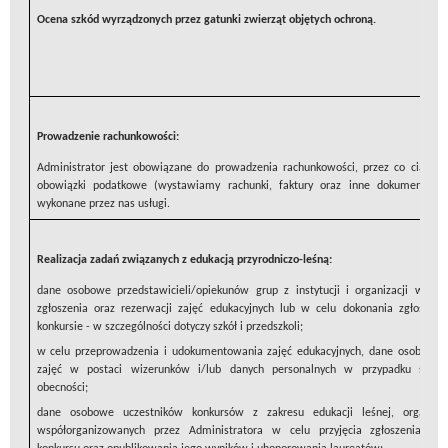
Ocena szkód wyrządzonych przez gatunki zwierząt objętych ochroną.
Prowadzenie rachunkowości:
Administrator jest obowiązane do prowadzenia rachunkowości, przez co ciążą n
obowiązki podatkowe (wystawiamy rachunki, faktury oraz inne dokumenty k
wykonane przez nas usługi.
Realizacja zadań związanych z edukacją przyrodniczo-leśną:
dane osobowe przedstawicieli/opiekunów grup z instytucji i organizacji w cel
zgłoszenia oraz rezerwacji zajęć edukacyjnych lub w celu dokonania zgłoszeni
konkursie - w szczególności dotyczy szkół i przedszkoli;
w celu przeprowadzenia i udokumentowania zajęć edukacyjnych, dane osobowe 
zajęć w postaci wizerunków i/lub danych personalnych w przypadku sporzą
obecności;
dane osobowe uczestników konkursów z zakresu edukacji leśnej, organizo
współorganizowanych przez Administratora w celu przyjęcia zgłoszenia, rozs