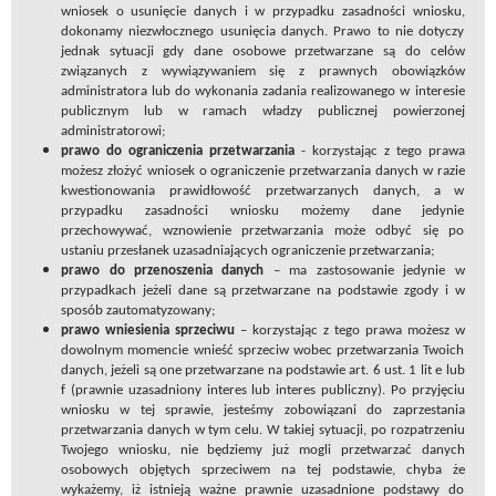
wniosek o usunięcie danych i w przypadku zasadności wniosku,
dokonamy niezwłocznego usunięcia danych. Prawo to nie dotyczy
jednak sytuacji gdy dane osobowe przetwarzane są do celów
związanych z wywiązywaniem się z prawnych obowiązków
administratora lub do wykonania zadania realizowanego w interesie
publicznym lub w ramach władzy publicznej powierzonej
administratorowi;
prawo do ograniczenia przetwarzania
- korzystając z tego prawa
możesz złożyć wniosek o ograniczenie przetwarzania danych w razie
kwestionowania prawidłowość przetwarzanych danych, a w
przypadku zasadności wniosku możemy dane jedynie
przechowywać, wznowienie przetwarzania może odbyć się po
ustaniu przesłanek uzasadniających ograniczenie przetwarzania;
prawo do przenoszenia danych
– ma zastosowanie jedynie w
przypadkach jeżeli dane są przetwarzane na podstawie zgody i w
sposób zautomatyzowany;
prawo wniesienia sprzeciwu
– korzystając z tego prawa możesz w
dowolnym momencie wnieść sprzeciw wobec przetwarzania Twoich
danych, jeżeli są one przetwarzane na podstawie art. 6 ust. 1 lit e lub
f (prawnie uzasadniony interes lub interes publiczny). Po przyjęciu
wniosku w tej sprawie, jesteśmy zobowiązani do zaprzestania
przetwarzania danych w tym celu. W takiej sytuacji, po rozpatrzeniu
Twojego wniosku, nie będziemy już mogli przetwarzać danych
osobowych objętych sprzeciwem na tej podstawie, chyba że
wykażemy, iż istnieją ważne prawnie uzasadnione podstawy do