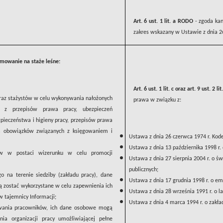
Art. 6 ust. 1 lit. a RODO
- zgoda kan
zakres wskazany w Ustawie z dnia 26
jmowanie na staże leśne:
Art. 6 ust. 1 lit. c oraz art. 9 ust. 2 l
az stażystów w celu wykonywania nałożonych
prawa w związku z:
h z przepisów prawa pracy, ubezpieczeń
zpieczeństwa i higieny pracy, przepisów prawa
a obowiązków związanych z księgowaniem i
Ustawa z dnia 26 czerwca 1974 r. Kode
U
stawa z dnia 13 października 1998 r.
ów w postaci wizerunku w celu promocji
Ustawa z dnia 27 sierpnia 2004 r. o ś
publicznych;
 na terenie siedziby (zakładu pracy), dane
Ustawa z dnia 17 grudnia 1998 r. o em
zostać wykorzystane w celu zapewnienia ich
Ustawa z dnia 28 września 1991 r. o l
 tajemnicy Informacji;
Ustawa z dnia 4 marca 1994 r. o zakł
wania pracowników, ich dane osobowe mogą
ia organizacji pracy umożliwiającej pełne