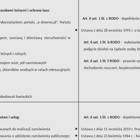
zasobami leśnymi i ochrona lasu:
Art. 6 ust. 1 lit. c RODO
- dopełnienie
korzystaniem portalu „e-drewno.pl”, Portalu
Ustawa z dnia 28 września 1991 r. o l
kupem, zamianą i dzierżawą nieruchomości w
Art. 6 ust. 1 lit. b RODO
- wykonanie 
;
podjęcie działań na żądanie osoby, 
leśnych i rolnych;
Art. 6 ust. 1 lit. f RODO
– prawnie uza
wynajem wiat, pól namiotowych
dochodzenie roszczeń, bezpieczeństw
h, zbiorników wodnych w celach rekreacyjnych;
szkodowań łowieckich
taw i usług:
Art. 6 ust. 1 lit. c RODO
- dopełnieni
owanych do realizacji zamówienia
Ustawa z dnia 11 września 2019 r. Pr
owania o udzielenie zamówienia publicznego;
Ustawa z dnia 23 kwietnia 1964 r. - Ko