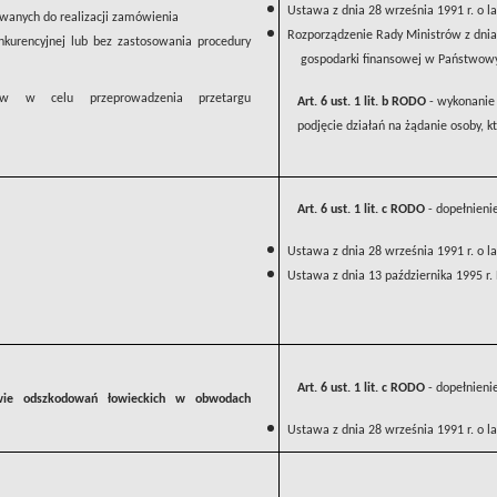
Ustawa z dnia 28 września 1991 r. o l
owanych do realizacji zamówienia
Rozporządzenie Rady Ministrów z dnia
kurencyjnej lub bez zastosowania procedury
gospodarki finansowej w Państwowy
tów w celu przeprowadzenia przetargu
Art. 6 ust. 1 lit. b RODO
- wykonanie 
podjęcie działań na żądanie osoby, 
Art. 6 ust. 1 lit. c RODO
- dopełnieni
Ustawa z dnia 28 września 1991 r. o l
Ustawa z dnia 13 października 1995 r.
Art. 6 ust. 1 lit. c RODO
- dopełnieni
wie odszkodowań łowieckich w obwodach
Ustawa z dnia 28 września 1991 r. o l