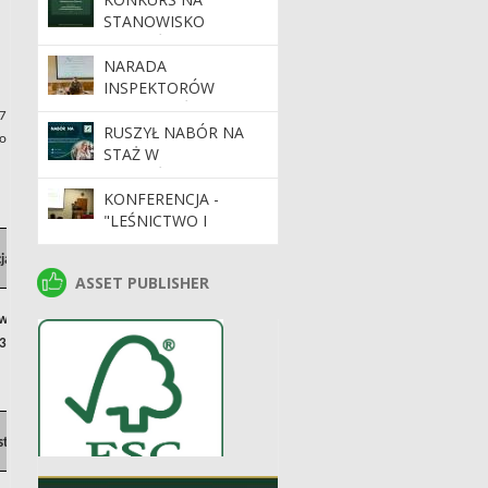
NADLEŚNICZEJ
STANOWISKO
NADLEŚNICTWA
NADLEŚNICZEGO/
MIASTKO
NADLEŚNICZEJ
NARADA
NADLEŚNICTWA
INSPEKTORÓW
SŁAWNO
STRAŻY LEŚNEJ W
27
NADLEŚNICTWIE
RUSZYŁ NABÓR NA
o
WARCINO
STAŻ W
NADLEŚNICTWACH
RDLP W SZCZECINKU
KONFERENCJA -
"LEŚNICTWO I
DRZEWNICTWO
ja o Inspektorze Ochrony Danych
PRZYSZŁOŚCI -
ASSET PUBLISHER
ASSET PUBLISHER
POLSKIE LASY...".
wowych w Szczecinku, ul. Mickiewicza 2 78-400
26 300, e-mail:
odo.rdlp@szczecinek.lasy.gov.pl
stawa prawna przetwarzania