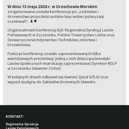
W dniu 13 maja 2026 r. w Orzechowie Morskim
zorganizowana została konferencja pn. „Leśnictwo i
drzewnictwo przyszłości-polskie lasy wobec polaryzacji
oczekiwań". 🌲🌳
Organizatorami konferencji byli: Regionalna Dyrekcja Lasów
Państwowych w Szczecinku, Polskie Towarzystwo Leśne oraz
Stowarzyszenie Inżynierów i Techników Leśnictwa i
Drzewnictwa.
Podczas konferencji zostało zaprezentowanych kilka
wartościowych prezentacji. Jedną z nich dotyczącą tematyki
Lasów Społecznych miał okazję zaprezentować Dyrektor RDLP
w Szczecinku Sławomir Cichoń.
W kolejnych dniach odbywał się również Zjazd SiTLiD oraz
wyjazd studyjny do Zakładów Drzewnych Sławsko.
KONTAKT:
Regionalna Dyrekcja
Lasów Państwowych