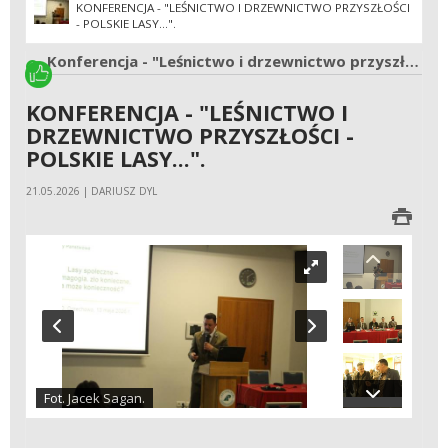
KONFERENCJA - "LEŚNICTWO I DRZEWNICTWO PRZYSZŁOŚCI
- POLSKIE LASY...".
Konferencja - "Leśnictwo i drzewnictwo przyszłości - polskie lasy...".
KONFERENCJA - "LEŚNICTWO I
DRZEWNICTWO PRZYSZŁOŚCI -
POLSKIE LASY...".
21.05.2026 | DARIUSZ DYL
Fot. Jacek Sagan.