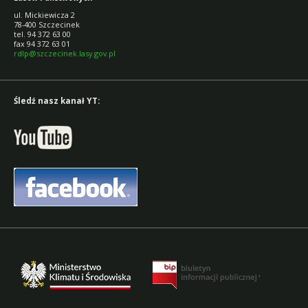
ul. Mickiewicza 2
78-400 Szczecinek
tel. 94 372 63 00
fax 94 372 63 01
rdlp@szczecinek.lasy.gov.pl
Śledź nasz kanał YT:
,