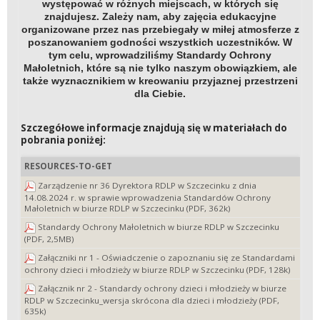
występować w różnych miejscach, w których się
znajdujesz. Zależy nam, aby zajęcia edukacyjne
organizowane przez nas przebiegały w miłej atmosferze z
poszanowaniem godności wszystkich uczestników. W
tym celu, wprowadziliśmy Standardy Ochrony
Małoletnich, które są nie tylko naszym obowiązkiem, ale
także wyznacznikiem w kreowaniu przyjaznej przestrzeni
dla Ciebie.
Szczegółowe informacje znajdują się w materiałach do
pobrania poniżej:
RESOURCES-TO-GET
Zarządzenie nr 36 Dyrektora RDLP w Szczecinku z dnia
14.08.2024 r. w sprawie wprowadzenia Standardów Ochrony
Małoletnich w biurze RDLP w Szczecinku (PDF, 362k)
Standardy Ochrony Małoletnich w biurze RDLP w Szczecinku
(PDF, 2,5MB)
Załączniki nr 1 - Oświadczenie o zapoznaniu się ze Standardami
ochrony dzieci i młodzieży w biurze RDLP w Szczecinku (PDF, 128k)
Załącznik nr 2 - Standardy ochrony dzieci i młodzieży w biurze
RDLP w Szczecinku_wersja skrócona dla dzieci i młodzieży (PDF,
635k)