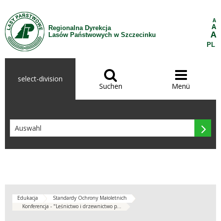
Zum Inhalt wechseln
A
A
Regionalna Dyrekcja
A
Lasów Państwowych w Szczecinku
PL


select-division
Suchen
Menü

Edukacja
Standardy Ochrony Małoletnich
Konferencja - "Leśnictwo i drzewnictwo p...