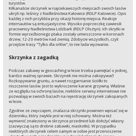
turystów.
Kilkanaście skrzynek w najciekawszych miejscach swoich lasów
ukryli np. leśnicy z Nadleśnictwa Katowice (RDLP Katowice). Opis
każdej z nich przybliża przy okazji historię miejsca. Reakcje
internautów są entuzjastyczne. Wysoko poprzeczkę zawiesili
pracownicy Nadleśnictwa Lidzbark (RDLP Olsztyn). Ich skrytki w
formie wyrzeźbionego ptaka zostały umieszczone w koronach
drzew, 12-20 metrów nad ziemią. Zdobycie wszystkich, czyli
przejście trasy "Tylko dla orłów", to nie lada wyzwanie.
Skrzynka z zagadką
Podczas zabawy w geocaching w lesie trzeba pamiętać o jednej,
bardzo ważnej sprawie. Skrzynek nie można zakopywać!
Rozkopywanie gruntu, a nawet rozgarnianie ściółki to
niszczenie lasów. Jest to wykroczenie karane grzywną. Właśnie
ze względu na ochronę lasów, niektóre serwisy internetowe nie
pozwalają w swoich bazach na rejestrację skrzynek zakopanych
w lesie.
Zgodnie ze zwyczajem, znalazca skrzynki powinien wpisać się w
dzienniku, który zwykle jest w niej schowany. Można też
wymienić znaleziony w skrzynce przedmiot lub dołożyć własny
(zazwyczaj są to drobne zabawki, maskotki). W przypadku
niektórych skrzynek celem samym w sobie jest przenoszenie