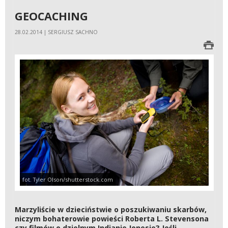
GEOCACHING
28.02.2014 | SERGIUSZ SACHNO
fot. Tyler Olson/shutterstock.com
Marzyliście w dzieciństwie o poszukiwaniu skarbów,
niczym bohaterowie powieści Roberta L. Stevensona
czy filmów o dzielnym Indianie Jonesie? Jeśli