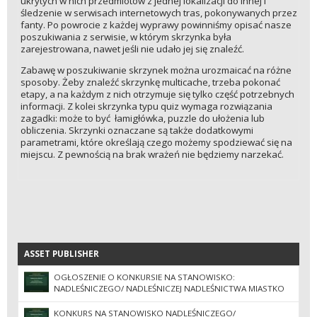
ukrytych w nich przedmiotów z jednej lokalizacji do innej i
śledzenie w serwisach internetowych tras, pokonywanych przez
fanty. Po powrocie z każdej wyprawy powinniśmy opisać nasze
poszukiwania z serwisie, w którym skrzynka była
zarejestrowana, nawet jeśli nie udało jej się znaleźć.
Zabawę w poszukiwanie skrzynek można urozmaicać na różne
sposoby. Żeby znaleźć skrzynkę multicache, trzeba pokonać
etapy, a na każdym z nich otrzymuje się tylko część potrzebnych
informacji. Z kolei skrzynka typu quiz wymaga rozwiązania
zagadki: może to być łamigłówka, puzzle do ułożenia lub
obliczenia. Skrzynki oznaczane są także dodatkowymi
parametrami, które określają czego możemy spodziewać się na
miejscu. Z pewnością na brak wrażeń nie będziemy narzekać.
ASSET PUBLISHER
ASSET PUBLISHER
OGŁOSZENIE O KONKURSIE NA STANOWISKO:
NADLEŚNICZEGO/ NADLEŚNICZEJ NADLEŚNICTWA MIASTKO
KONKURS NA STANOWISKO NADLEŚNICZEGO/