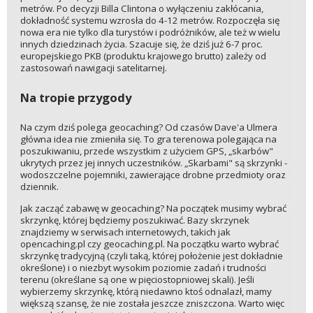
metrów. Po decyzji Billa Clintona o wyłączeniu zakłócania,
dokładność systemu wzrosła do 4-12 metrów. Rozpoczęła się
nowa era nie tylko dla turystów i podróżników, ale też w wielu
innych dziedzinach życia. Szacuje się, że dziś już 6-7 proc.
europejskiego PKB (produktu krajowego brutto) zależy od
zastosowań nawigacji satelitarnej.
Na tropie przygody
Na czym dziś polega geocaching? Od czasów Dave'a Ulmera
główna idea nie zmieniła się. To gra terenowa polegająca na
poszukiwaniu, przede wszystkim z użyciem GPS, „skarbów"
ukrytych przez jej innych uczestników. „Skarbami" są skrzynki -
wodoszczelne pojemniki, zawierające drobne przedmioty oraz
dziennik.
Jak zacząć zabawę w geocaching? Na początek musimy wybrać
skrzynkę, której będziemy poszukiwać. Bazy skrzynek
znajdziemy w serwisach internetowych, takich jak
opencaching.pl czy geocaching.pl. Na początku warto wybrać
skrzynkę tradycyjną (czyli taką, której położenie jest dokładnie
określone) i o niezbyt wysokim poziomie zadań i trudności
terenu (określane są one w pięciostopniowej skali). Jeśli
wybierzemy skrzynkę, którą niedawno ktoś odnalazł, mamy
większą szansę, że nie została jeszcze zniszczona. Warto więc