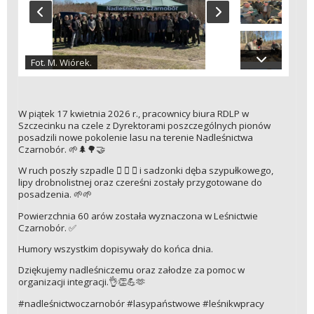
Fot. M. Wiórek.
W piątek 17 kwietnia 2026 r., pracownicy biura RDLP w
Szczecinku na czele z Dyrektorami poszczególnych pionów
posadzili nowe pokolenie lasu na terenie Nadleśnictwa
Czarnobór. 🌱🌲🌳🤝
W ruch poszły szpadle 🪏 🪏 🪏 i sadzonki dęba szypułkowego,
lipy drobnolistnej oraz czereśni zostały przygotowane do
posadzenia. 🌱🌱
Powierzchnia 60 arów została wyznaczona w Leśnictwie
Czarnobór. ✅
Humory wszystkim dopisywały do końca dnia.
Dziękujemy nadleśniczemu oraz załodze za pomoc w
organizacji integracji.👌👏💪🫶
#nadleśnictwoczarnobór #lasypaństwowe #leśnikwpracy