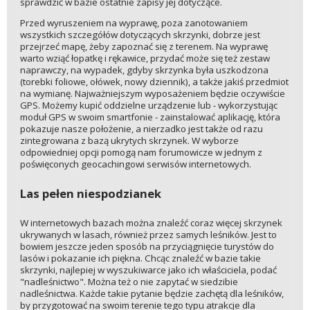
sprawdzić w bazie ostatnie zapisy jej dotyczące.
Przed wyruszeniem na wyprawę, poza zanotowaniem
wszystkich szczegółów dotyczących skrzynki, dobrze jest
przejrzeć mapę, żeby zapoznać się z terenem. Na wyprawę
warto wziąć łopatkę i rękawice, przydać może się też zestaw
naprawczy, na wypadek, gdyby skrzynka była uszkodzona
(torebki foliowe, ołówek, nowy dziennik), a także jakiś przedmiot
na wymianę. Najważniejszym wyposażeniem będzie oczywiście
GPS. Możemy kupić oddzielne urządzenie lub - wykorzystując
moduł GPS w swoim smartfonie - zainstalować aplikację, która
pokazuje nasze położenie, a nierzadko jest także od razu
zintegrowana z bazą ukrytych skrzynek. W wyborze
odpowiedniej opcji pomogą nam forumowicze w jednym z
poświęconych geocachingowi serwisów internetowych.
Las pełen niespodzianek
W internetowych bazach można znaleźć coraz więcej skrzynek
ukrywanych w lasach, również przez samych leśników. Jest to
bowiem jeszcze jeden sposób na przyciągnięcie turystów do
lasów i pokazanie ich piękna. Chcąc znaleźć w bazie takie
skrzynki, najlepiej w wyszukiwarce jako ich właściciela, podać
"nadleśnictwo". Można też o nie zapytać w siedzibie
nadleśnictwa. Każde takie pytanie będzie zachętą dla leśników,
by przygotować na swoim terenie tego typu atrakcje dla