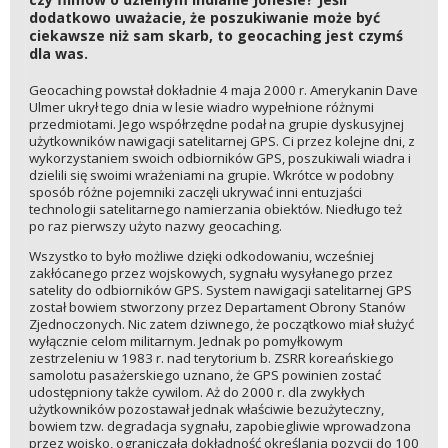
dodatkowo uważacie, że poszukiwanie może być
ciekawsze niż sam skarb, to geocaching jest czymś
dla was.
Geocaching powstał dokładnie 4 maja 2000 r. Amerykanin Dave
Ulmer ukrył tego dnia w lesie wiadro wypełnione różnymi
przedmiotami. Jego współrzędne podał na grupie dyskusyjnej
użytkowników nawigacji satelitarnej GPS. Ci przez kolejne dni, z
wykorzystaniem swoich odbiorników GPS, poszukiwali wiadra i
dzielili się swoimi wrażeniami na grupie. Wkrótce w podobny
sposób różne pojemniki zaczęli ukrywać inni entuzjaści
technologii satelitarnego namierzania obiektów. Niedługo też
po raz pierwszy użyto nazwy geocaching.
Wszystko to było możliwe dzięki odkodowaniu, wcześniej
zakłócanego przez wojskowych, sygnału wysyłanego przez
satelity do odbiorników GPS. System nawigacji satelitarnej GPS
został bowiem stworzony przez Departament Obrony Stanów
Zjednoczonych. Nic zatem dziwnego, że początkowo miał służyć
wyłącznie celom militarnym. Jednak po pomyłkowym
zestrzeleniu w 1983 r. nad terytorium b. ZSRR koreańskiego
samolotu pasażerskiego uznano, że GPS powinien zostać
udostępniony także cywilom. Aż do 2000 r. dla zwykłych
użytkowników pozostawał jednak właściwie bezużyteczny,
bowiem tzw. degradacja sygnału, zapobiegliwie wprowadzona
przez wojsko, ograniczała dokładność określania pozycji do 100