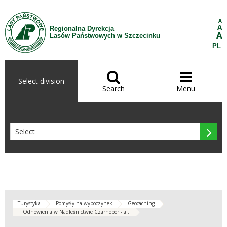
Skip to Content
A
A
Regionalna Dyrekcja
A
Lasów Państwowych w Szczecinku
PL


Select division
Search
Menu

Turystyka
Pomysły na wypoczynek
Geocaching
Odnowienia w Nadleśnictwie Czarnobór - a...