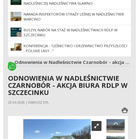
NADLEŚNICZEJ NADLEŚNICTWA SŁAWNO
NARADA INSPEKTORÓW STRAŻY LEŚNEJ W NADLEŚNICTWIE
WARCINO
RUSZYŁ NABÓR NA STAŻ W NADLEŚNICTWACH RDLP W
SZCZECINKU
KONFERENCJA - "LEŚNICTWO I DRZEWNICTWO PRZYSZŁOŚCI
- POLSKIE LASY...".
Odnowienia w Nadleśnictwie Czarnobór - akcja biura RDLP w Szczecinku
ODNOWIENIA W NADLEŚNICTWIE
CZARNOBÓR - AKCJA BIURA RDLP W
SZCZECINKU
20.04.2026 | DARIUSZ DYL