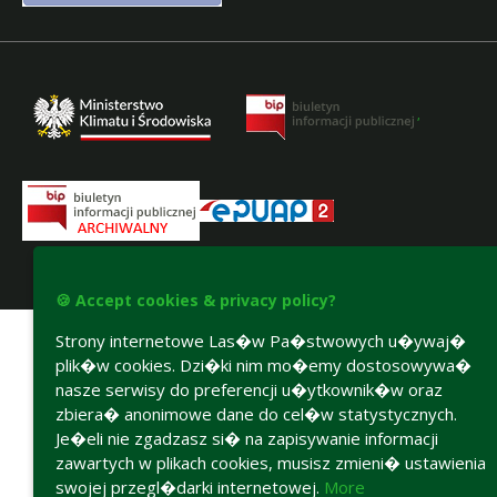
,
Accesibility declaration
🍪 Accept cookies & privacy policy?
Strony internetowe Las�w Pa�stwowych u�ywaj�
plik�w cookies. Dzi�ki nim mo�emy dostosowywa�
nasze serwisy do preferencji u�ytkownik�w oraz
zbiera� anonimowe dane do cel�w statystycznych.
Je�eli nie zgadzasz si� na zapisywanie informacji
zawartych w plikach cookies, musisz zmieni� ustawienia
swojej przegl�darki internetowej.
More