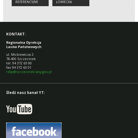
REFERENCYJNE
ŁOWIECKA
KONTAKT:
Regionalna Dyrekcja
Lasów Państwowych
ul. Mickiewicza 2
78-400 Szczecinek
tel. 94 372 63 00
fax 94 372 63 01
rdlp@szczecinek.lasy.gov.pl
Śledź nasz kanał YT: