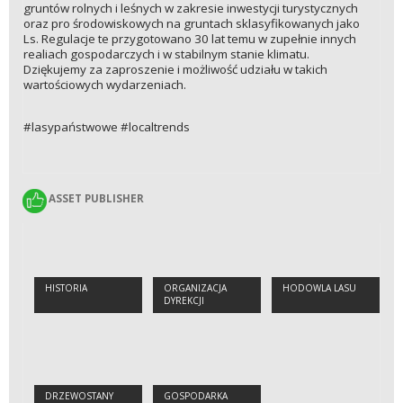
gruntów rolnych i leśnych w zakresie inwestycji turystycznych
oraz pro środowiskowych na gruntach sklasyfikowanych jako
Ls. Regulacje te przygotowano 30 lat temu w zupełnie innych
realiach gospodarczych i w stabilnym stanie klimatu.
Dziękujemy za zaproszenie i możliwość udziału w takich
wartościowych wydarzeniach.
#lasypaństwowe #localtrends
ASSET PUBLISHER
ASSET PUBLISHER
HISTORIA
ORGANIZACJA
HODOWLA LASU
DYREKCJI
DRZEWOSTANY
GOSPODARKA