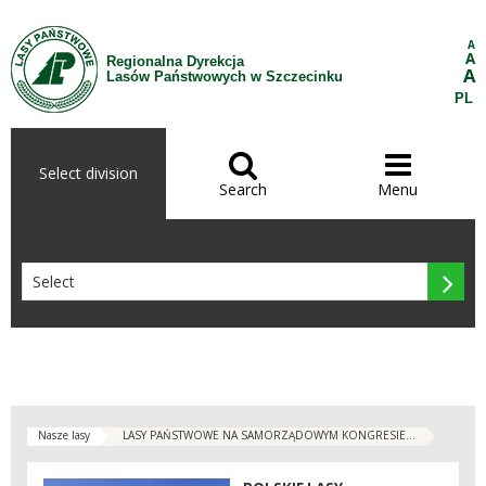
Skip to Content
A
A
Regionalna Dyrekcja
A
Lasów Państwowych w Szczecinku
PL


Select division
Search
Menu

Nasze lasy
LASY PAŃSTWOWE NA SAMORZĄDOWYM KONGRESIE...