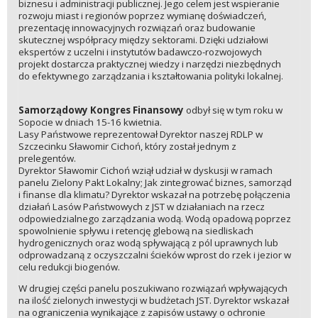
biznesu i administracji publicznej. Jego celem jest wspieranie
rozwoju miast i regionów poprzez wymianę doświadczeń,
prezentację innowacyjnych rozwiązań oraz budowanie
skutecznej współpracy między sektorami. Dzięki udziałowi
ekspertów z uczelni i instytutów badawczo-rozwojowych
projekt dostarcza praktycznej wiedzy i narzędzi niezbędnych
do efektywnego zarządzania i kształtowania polityki lokalnej.
Samorządowy Kongres Finansowy
odbył się w tym roku w
Sopocie w dniach 15-16 kwietnia.
Lasy Państwowe reprezentował Dyrektor naszej RDLP w
Szczecinku Sławomir Cichoń, który został jednym z
prelegentów.
Dyrektor Sławomir Cichoń wziął udział w dyskusji w ramach
panelu Zielony Pakt Lokalny; Jak zintegrować biznes, samorząd
i finanse dla klimatu? Dyrektor wskazał na potrzebę połączenia
działań Lasów Państwowych z JST w działaniach na rzecz
odpowiedzialnego zarządzania wodą. Wodą opadową poprzez
spowolnienie spływu i retencję glebową na siedliskach
hydrogenicznych oraz wodą spływającą z pól uprawnych lub
odprowadzaną z oczyszczalni ścieków wprost do rzek i jezior w
celu redukcji biogenów.
W drugiej części panelu poszukiwano rozwiązań wpływających
na ilość zielonych inwestycji w budżetach JST. Dyrektor wskazał
na ograniczenia wynikające z zapisów ustawy o ochronie