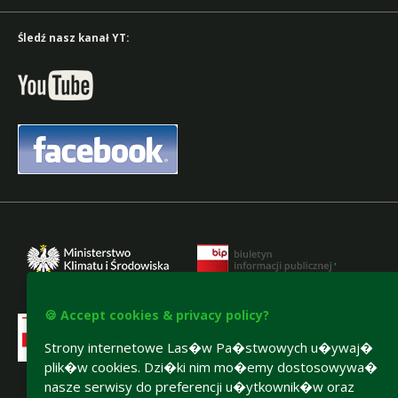
Śledź nasz kanał YT:
,
🍪 Accept cookies & privacy policy?
Strony internetowe Las�w Pa�stwowych u�ywaj�
plik�w cookies. Dzi�ki nim mo�emy dostosowywa�
nasze serwisy do preferencji u�ytkownik�w oraz