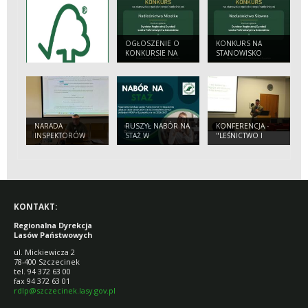
OGŁOSZENIE O
KONKURS NA
KONKURSIE NA
STANOWISKO
STANOWISKO:
NADLEŚNICZEGO/
NADLEŚNICZEGO/
NADLEŚNICZEJ
NADLEŚNICZEJ
NADLEŚNICTWA
NADLEŚNICTWA
SŁAWNO
MIASTKO
NARADA
RUSZYŁ NABÓR NA
KONFERENCJA -
INSPEKTORÓW
STAŻ W
"LEŚNICTWO I
STRAŻY LEŚNEJ W
NADLEŚNICTWACH
DRZEWNICTWO
NADLEŚNICTWIE
RDLP W
PRZYSZŁOŚCI -
WARCINO
SZCZECINKU
POLSKIE LASY...".
KONTAKT:
Regionalna Dyrekcja
Lasów Państwowych
ul. Mickiewicza 2
78-400 Szczecinek
tel. 94 372 63 00
fax 94 372 63 01
rdlp@szczecinek.lasy.gov.pl