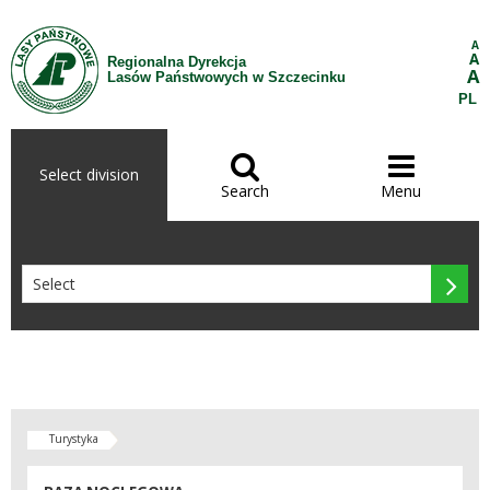
Skip to Content
A
A
Regionalna Dyrekcja
A
Lasów Państwowych w Szczecinku
PL


Select division
Search
Menu

Turystyka