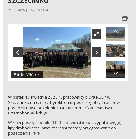
SZCZECINKU
20.04.2026 | DARIUSZ DYL
Fot. M. Wiórek.
W piątek 17 kwietnia 2026 r., pracownicy biura RDLP w
Szczecinku na czele z Dyrektorami poszczególnych pionów
posadzili nowe pokolenie lasu na terenie Nadleśnictwa
Czarnobór. 🌱🌲🌳🤝
W ruch poszły szpadle 🪏 🪏 🪏 i sadzonki dęba szypułkowego,
lipy drobnolistnej oraz czereśni zostały przygotowane do
posadzenia. 🌱🌱