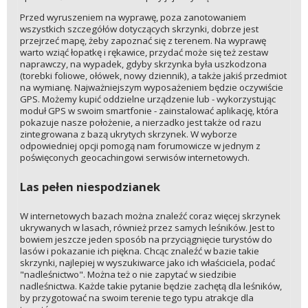
Przed wyruszeniem na wyprawę, poza zanotowaniem
wszystkich szczegółów dotyczących skrzynki, dobrze jest
przejrzeć mapę, żeby zapoznać się z terenem. Na wyprawę
warto wziąć łopatkę i rękawice, przydać może się też zestaw
naprawczy, na wypadek, gdyby skrzynka była uszkodzona
(torebki foliowe, ołówek, nowy dziennik), a także jakiś przedmiot
na wymianę. Najważniejszym wyposażeniem będzie oczywiście
GPS. Możemy kupić oddzielne urządzenie lub - wykorzystując
moduł GPS w swoim smartfonie - zainstalować aplikację, która
pokazuje nasze położenie, a nierzadko jest także od razu
zintegrowana z bazą ukrytych skrzynek. W wyborze
odpowiedniej opcji pomogą nam forumowicze w jednym z
poświęconych geocachingowi serwisów internetowych.
Las pełen niespodzianek
W internetowych bazach można znaleźć coraz więcej skrzynek
ukrywanych w lasach, również przez samych leśników. Jest to
bowiem jeszcze jeden sposób na przyciągnięcie turystów do
lasów i pokazanie ich piękna. Chcąc znaleźć w bazie takie
skrzynki, najlepiej w wyszukiwarce jako ich właściciela, podać
"nadleśnictwo". Można też o nie zapytać w siedzibie
nadleśnictwa. Każde takie pytanie będzie zachętą dla leśników,
by przygotować na swoim terenie tego typu atrakcje dla