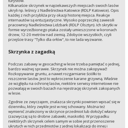
turystów.
Kilkanaście skrzynek w najciekawszych miejscach swoich lasów
ukryli np. leśnicy z Nadleśnictwa Katowice (RDLP Katowice). Opis
każdej z nich przybliża przy okazji historię miejsca. Reakcje
internautów są entuzjastyczne. Wysoko poprzeczkę zawiesili
pracownicy Nadleśnictwa Lidzbark (RDLP Olsztyn). Ich skrytki w
formie wyrzeźbionego ptaka zostały umieszczone w koronach
drzew, 12-20 metrów nad ziemią. Zdobycie wszystkich, czyli
przejście trasy "Tylko dla orłów", to nie lada wyzwanie.
Skrzynka z zagadką
Podczas zabawy w geocaching w lesie trzeba pamiętać o jednej,
bardzo ważnej sprawie. Skrzynek nie można zakopywać!
Rozkopywanie gruntu, a nawet rozgarnianie ściółki to
niszczenie lasów. Jest to wykroczenie karane grzywną. Właśnie
ze względu na ochronę lasów, niektóre serwisy internetowe nie
pozwalają w swoich bazach na rejestrację skrzynek zakopanych
w lesie.
Zgodnie ze zwyczajem, znalazca skrzynki powinien wpisać się w
dzienniku, który zwykle jest w niej schowany. Można też
wymienić znaleziony w skrzynce przedmiot lub dołożyć własny
(zazwyczaj są to drobne zabawki, maskotki). W przypadku
niektórych skrzynek celem samym w sobie jest przenoszenie
ukrytych w nich przedmiotów z jednej lokalizacji do innej i