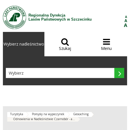
Przejdź do treści
Regionalna Dyrekcja
A
Lasów Państwowych w Szczecinku
A
A


Wybierz nadleśnictwo
Szukaj
Menu

Turystyka
Pomysły na wypoczynek
Geocaching
Odnowienia w Nadleśnictwie Czarnobór - a...