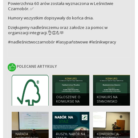
Powierzchnia 60 arów została wyznaczona w Leśnictwie
Czarnobór. ✅
Humory wszystkim dopisywały do końca dnia.
Dziękujemy nadleśniczemu oraz załodze za pomoc w
organizacji integracji.👌👏💪🫶
#nadleśnictwoczarnobór #lasypaństwowe #leśnikwpracy
POLECANE ARTYKUŁY
POLECANE ARTYKUŁY
OGŁOSZENIE O
KONKURS NA
KONKURSIE NA
STANOWISKO
STANOWISKO:
NADLEŚNICZEGO/
NADLEŚNICZEGO/
NADLEŚNICZEJ
NADLEŚNICZEJ
NADLEŚNICTWA
NADLEŚNICTWA
SŁAWNO
MIASTKO
NARADA
RUSZYŁ NABÓR NA
KONFERENCJA -