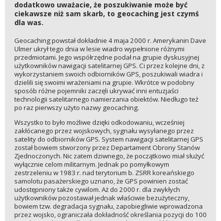
dodatkowo uważacie, że poszukiwanie może być
ciekawsze niż sam skarb, to geocaching jest czymś
dla was.
Geocaching powstał dokładnie 4 maja 2000 r. Amerykanin Dave
Ulmer ukrył tego dnia w lesie wiadro wypełnione różnymi
przedmiotami. Jego współrzędne podał na grupie dyskusyjnej
użytkowników nawigacji satelitarnej GPS. Ci przez kolejne dni, z
wykorzystaniem swoich odbiorników GPS, poszukiwali wiadra i
dzielili się swoimi wrażeniami na grupie. Wkrótce w podobny
sposób różne pojemniki zaczęli ukrywać inni entuzjaści
technologii satelitarnego namierzania obiektów. Niedługo też
po raz pierwszy użyto nazwy geocaching.
Wszystko to było możliwe dzięki odkodowaniu, wcześniej
zakłócanego przez wojskowych, sygnału wysyłanego przez
satelity do odbiorników GPS. System nawigacji satelitarnej GPS
został bowiem stworzony przez Departament Obrony Stanów
Zjednoczonych. Nic zatem dziwnego, że początkowo miał służyć
wyłącznie celom militarnym. Jednak po pomyłkowym
zestrzeleniu w 1983 r. nad terytorium b. ZSRR koreańskiego
samolotu pasażerskiego uznano, że GPS powinien zostać
udostępniony także cywilom. Aż do 2000 r. dla zwykłych
użytkowników pozostawał jednak właściwie bezużyteczny,
bowiem tzw. degradacja sygnału, zapobiegliwie wprowadzona
przez wojsko, ograniczała dokładność określania pozycji do 100