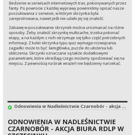
śledzenie w serwisach internetowych tras, pokonywanych przez
fanty. Po powrocie z każdej wyprawy powinniśmy opisać nasze
poszukiwania z serwisie, w którym skrzynka była
zarejestrowana, nawet jeśli nie udało jej się znaleźć.
Zabawę w poszukiwanie skrzynek można urozmaicać na różne
sposoby. Żeby znaleźć skrzynkę multicache, trzeba pokonać
etapy, a na każdym z nich otrzymuje się tylko część potrzebnych
informacji. Z kolei skrzynka typu quiz wymaga rozwiązania
zagadki: może to być łamigłówka, puzzle do ułożenia lub
obliczenia. Skrzynki oznaczane są także dodatkowymi
parametrami, które określają czego możemy spodziewać się na
miejscu. Z pewnością na brak wrażeń nie będziemy narzekać.
Odnowienia w Nadleśnictwie Czarnobór - akcja biura RDLP w Szczecinku
ODNOWIENIA W NADLEŚNICTWIE
CZARNOBÓR - AKCJA BIURA RDLP W