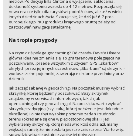
metrów. Po decyzji Billa Clintona o wyłączeniu zakłócania,
dokładność systemu wzrosła do 4-12 metrów. Rozpoczęła się
nowa era nie tylko dla turystów i podróżników, ale też w wielu
innych dziedzinach życia. Szacuje się, że dziś już 6-7 proc.
europejskiego PKB (produktu krajowego brutto) zależy od
zastosowań nawigacji satelitarnej.
Na tropie przygody
Na czym dziś polega geocaching? Od czasów Dave'a Ulmera
główna idea nie zmieniła się. To gra terenowa polegająca na
poszukiwaniu, przede wszystkim z użyciem GPS, „skarbów"
ukrytych przez jej innych uczestników. „Skarbami" są skrzynki -
wodoszczelne pojemniki, zawierające drobne przedmioty oraz
dziennik.
Jak zacząć zabawę w geocaching? Na początek musimy wybrać
skrzynkę, której będziemy poszukiwać. Bazy skrzynek
znajdziemy w serwisach internetowych, takich jak
opencaching.pl czy geocaching.pl. Na początku warto wybrać
skrzynkę tradycyjną (czyli taką, której położenie jest dokładnie
określone) i o niezbyt wysokim poziomie zadań i trudności
terenu (określane są one w pięciostopniowej skali). Jeśli
wybierzemy skrzynkę, którą niedawno ktoś odnalazł, mamy
większą szansę, że nie została jeszcze zniszczona. Warto więc
sprawdzić w bazie ostatnie zapisy jej dotyczące.