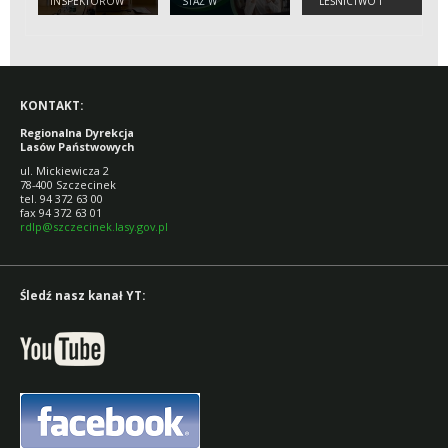
INSPEKTORÓW
STAŻ W
"LEŚNICTWO I
STRAŻY LEŚNEJ W
NADLEŚNICTWACH
DRZEWNICTWO
NADLEŚNICTWIE
RDLP W
PRZYSZŁOŚCI -
WARCINO
SZCZECINKU
POLSKIE LASY...".
KONTAKT:
Regionalna Dyrekcja
Lasów Państwowych
ul. Mickiewicza 2
78-400 Szczecinek
tel. 94 372 63 00
fax 94 372 63 01
rdlp@szczecinek.lasy.gov.pl
Śledź nasz kanał YT: