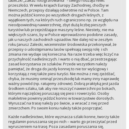
tabliczki „Zakaz fotografowania" - swego rodzaju relikt
przeszłości. W wielu krajach Europy Zachodniej, choćby w
Niemczech, przepisy działają odwrotnie niż w Polsce. Tam
można jeździć konno po wszystkich drogach leśnych, z
wyjątkiem tych, na których ruch ograniczono np. ze względu na
nieodpowiednią nawierzchnię, zbyt dużą liczbę pieszych
turystów lub przejeżdżające maszyny leśne. Niestety, nie ma
większych szans, by w Polsce wprowadzono podobne zasady,
jak u naszych zachodnich sąsiadów. Nie dalej niż w zeszłym
roku Janusz Zaleski, wiceminister środowiska przekonywał, że
przepisy o udostępnianiu lasów spełniają swoją rolę i ich
zmiana nie wydaje się konieczna. Na razie trzeba więc liczyć na
przychylność nadleśniczych. I warto o nią dbać, przestrzegając
zasad korzystania ze szlaków. Przede wszystkim należy
pamiętać, że droga do jazdy konnej to nie tor wyścigowy i
korzystają z niej także piesi turyści. Nie można z niej zjeżdżać,
chyba, że musimy ominąć przeszkodę lub mamy inny naprawdę
ważny powód (np. ratujemy zdrowie). Dobrą praktyką jest jazda
środkiem szlaku, tak aby nie niszczyć nawierzchni po bokach,
którymi najczęściej poruszają się piesi i rowerzyści. Osoby
małoletnie powinny jeździć konno w towarzystwie dorosłych.
Wyruszać na trasę należy po świcie, a wracać z niej przed
zmierzchem. Po swoim koniu należy także posprzątać.
Każde nadleśnictwo, które wyznacza szlaki konne, tworzy także
regulamin poruszania się po nich – warto go przeczytać przed
wyruszeniem na trasę. Poza zasadami poruszania się,