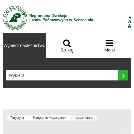
Przejdź do treści
Regionalna Dyrekcja
A
Lasów Państwowych w Szczecinku
A
A


Wybierz nadleśnictwo
Szukaj
Menu

Turystyka
Pomysły na wypoczynek
Jazda konna