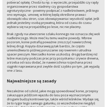
pobierać opłatę. Chodzi tu np. o wycieczki, przejażdżki czy rajdy
organizowane przez stadniny czy gospodarstwa
agroturystyczne - powinny podpisać z nadleśnictwem, jeśli tego
ono wymaga, umowę, w której będą określone prawa i
obowiązki obu stron, czas obowiązywania i wysokość opłat. Jeśli
jednak jesteśmy osobą prywatną, która od czasu do czasu
wybiera się na przejażdżkę po lesie, nic nie płacimy.
Brak zgody na utworzenie szlaku konnego nie oznacza złej woli
nadleśniczego. Może mieć ku temu ważne powody. Wbrew
pozorom, konie potrafią poważnie zniszczyć nawierzchnię
leśnej drogi. Kopyta dziurawią ją tak bardzo, że często
uniemożliwia to później poruszanie się rowerem i utrudnia
spacer pieszym. Nierzadko konie uszkodzą drogę bardziej niż
leśne maszyny podczas prac przy pozyskaniu i zrywce drewna,
a trzeba od razu dodać, że nawierzchnia rozjechana przez
ciągniki naprawiana jest zwykle dość szybko po tym , jak wyjadą
one z lasu.
Najważniejsze są zasady
Niezależnie od szkód, jakie mogą spowodować konie, przepisy
zakazujące jeźdźcom wjazdu do lasu poza wyznaczonymi
drogami budzą kontrowersje, także wśród leśników. Wydaje się,
że to rygor tego samego gatunku, co wszechobecne niegdyś