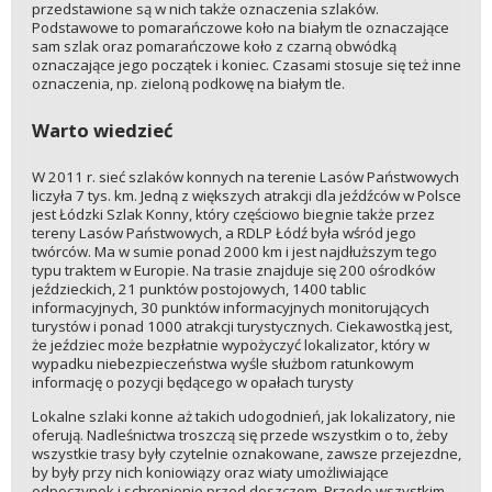
przedstawione są w nich także oznaczenia szlaków.
Podstawowe to pomarańczowe koło na białym tle oznaczające
sam szlak oraz pomarańczowe koło z czarną obwódką
oznaczające jego początek i koniec. Czasami stosuje się też inne
oznaczenia, np. zieloną podkowę na białym tle.
Warto wiedzieć
W 2011 r. sieć szlaków konnych na terenie Lasów Państwowych
liczyła 7 tys. km. Jedną z większych atrakcji dla jeźdźców w Polsce
jest Łódzki Szlak Konny, który częściowo biegnie także przez
tereny Lasów Państwowych, a RDLP Łódź była wśród jego
twórców. Ma w sumie ponad 2000 km i jest najdłuższym tego
typu traktem w Europie. Na trasie znajduje się 200 ośrodków
jeździeckich, 21 punktów postojowych, 1400 tablic
informacyjnych, 30 punktów informacyjnych monitorujących
turystów i ponad 1000 atrakcji turystycznych. Ciekawostką jest,
że jeździec może bezpłatnie wypożyczyć lokalizator, który w
wypadku niebezpieczeństwa wyśle służbom ratunkowym
informację o pozycji będącego w opałach turysty
Lokalne szlaki konne aż takich udogodnień, jak lokalizatory, nie
oferują. Nadleśnictwa troszczą się przede wszystkim o to, żeby
wszystkie trasy były czytelnie oznakowane, zawsze przejezdne,
by były przy nich koniowiązy oraz wiaty umożliwiające
odpoczynek i schronienie przed deszczem. Przede wszystkim