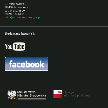
ul. Mickiewicza 2
78-400 Szczecinek
tel. 94 372 63 00
fax 94 372 63 01
rdlp@szczecinek.lasy.gov.pl
Śledź nasz kanał YT:
,