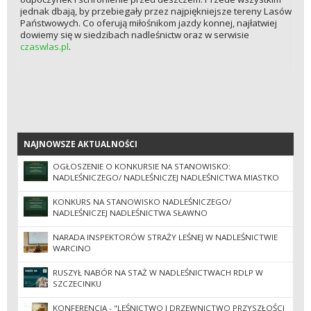
jednak dbają, by przebiegały przez najpiękniejsze tereny Lasów
Państwowych. Co oferują miłośnikom jazdy konnej, najłatwiej
dowiemy się w siedzibach nadleśnictw oraz w serwisie
czaswlas.pl
.
NAJNOWSZE AKTUALNOŚCI
NAJNOWSZE AKTUALNOŚCI
OGŁOSZENIE O KONKURSIE NA STANOWISKO:
NADLEŚNICZEGO/ NADLEŚNICZEJ NADLEŚNICTWA MIASTKO
KONKURS NA STANOWISKO NADLEŚNICZEGO/
NADLEŚNICZEJ NADLEŚNICTWA SŁAWNO
NARADA INSPEKTORÓW STRAŻY LEŚNEJ W NADLEŚNICTWIE
WARCINO
RUSZYŁ NABÓR NA STAŻ W NADLEŚNICTWACH RDLP W
SZCZECINKU
KONFERENCJA - "LEŚNICTWO I DRZEWNICTWO PRZYSZŁOŚCI