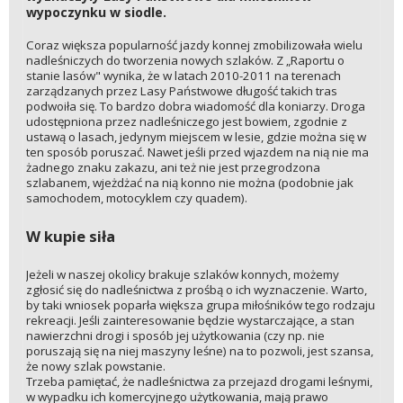
wypoczynku w siodle.
Coraz większa popularność jazdy konnej zmobilizowała wielu
nadleśniczych do tworzenia nowych szlaków. Z „Raportu o
stanie lasów" wynika, że w latach 2010-2011 na terenach
zarządzanych przez Lasy Państwowe długość takich tras
podwoiła się. To bardzo dobra wiadomość dla koniarzy. Droga
udostępniona przez nadleśniczego jest bowiem, zgodnie z
ustawą o lasach, jedynym miejscem w lesie, gdzie można się w
ten sposób poruszać. Nawet jeśli przed wjazdem na nią nie ma
żadnego znaku zakazu, ani też nie jest przegrodzona
szlabanem, wjeżdżać na nią konno nie można (podobnie jak
samochodem, motocyklem czy quadem).
W kupie siła
Jeżeli w naszej okolicy brakuje szlaków konnych, możemy
zgłosić się do nadleśnictwa z prośbą o ich wyznaczenie. Warto,
by taki wniosek poparła większa grupa miłośników tego rodzaju
rekreacji. Jeśli zainteresowanie będzie wystarczające, a stan
nawierzchni drogi i sposób jej użytkowania (czy np. nie
poruszają się na niej maszyny leśne) na to pozwoli, jest szansa,
że nowy szlak powstanie.
Trzeba pamiętać, że nadleśnictwa za przejazd drogami leśnymi,
w wypadku ich komercyjnego użytkowania, mają prawo