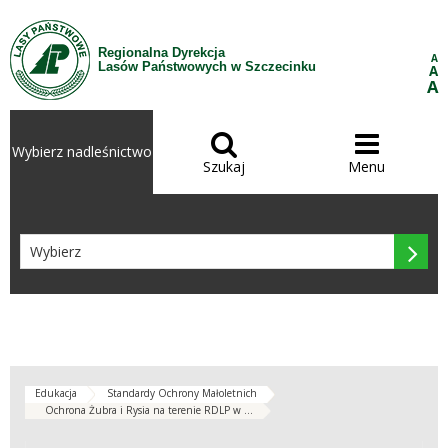
Przejdź do treści
Regionalna Dyrekcja
A
Lasów Państwowych w Szczecinku
A
A


Wybierz nadleśnictwo
Szukaj
Menu

Edukacja
Standardy Ochrony Małoletnich
Ochrona Żubra i Rysia na terenie RDLP w ...