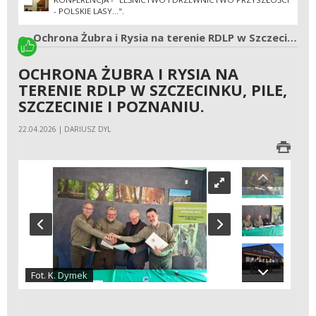
- POLSKIE LASY...".
Ochrona Żubra i Rysia na terenie RDLP w Szczecinku, Pile, Szczecinie i Poznaniu.
OCHRONA ŻUBRA I RYSIA NA
TERENIE RDLP W SZCZECINKU, PILE,
SZCZECINIE I POZNANIU.
22.04.2026 | DARIUSZ DYL
Fot. K. Dymek