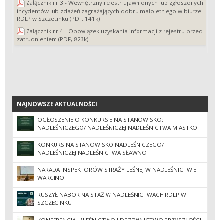
Załącznik nr 3 - Wewnętrzny rejestr ujawnionych lub zgłoszonych
incydentów lub zdażeń zagrażających dobru małoletniego w biurze
RDLP w Szczecinku (PDF, 141k)
Załącznik nr 4 - Obowiązek uzyskania informacji z rejestru przed
zatrudnieniem (PDF, 823k)
NAJNOWSZE AKTUALNOŚCI
NAJNOWSZE AKTUALNOŚCI
OGŁOSZENIE O KONKURSIE NA STANOWISKO:
NADLEŚNICZEGO/ NADLEŚNICZEJ NADLEŚNICTWA MIASTKO
KONKURS NA STANOWISKO NADLEŚNICZEGO/
NADLEŚNICZEJ NADLEŚNICTWA SŁAWNO
NARADA INSPEKTORÓW STRAŻY LEŚNEJ W NADLEŚNICTWIE
WARCINO
RUSZYŁ NABÓR NA STAŻ W NADLEŚNICTWACH RDLP W
SZCZECINKU
KONFERENCJA - "LEŚNICTWO I DRZEWNICTWO PRZYSZŁOŚCI