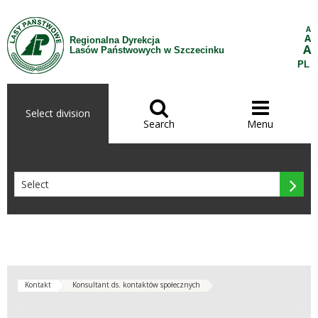
Skip to Content
A
A
Regionalna Dyrekcja
A
Lasów Państwowych w Szczecinku
PL


Select division
Search
Menu

Kontakt
Konsultant ds. kontaktów społecznych