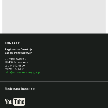
KONTAKT:
Regionalna Dyrekcja
Lasów Państwowych
ul. Mickiewicza 2
78-400 Szczecinek
tel. 94 372 63 00
fax 94 372 63 01
rdlp@szczecinek.lasy.gov.pl
Śledź nasz kanał YT: