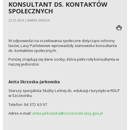
KONSULTANT DS. KONTAKTÓW
SPOŁECZNYCH
22.03.2024 | MAREK STASIUK
W odpowiedzi na oczekiwania społeczne dotyczące ochrony
lasów, Lasy Państwowe wprowadziły stanowisko konsultanta
ds. kontaktów społecznych.
Poniżej znajdują się dane osoby, która pełni rolę konsultanta w
naszej jednostce:
Anita Skrzoska-Jarkowska
Starszy specjalista Służby Leśnej ds. edukacji i turystyki w RDLP
w Szczecinku
Telefon: 94 372 63 97
Adres e-mail:
anita.jarkowska@szczecinek.lasy.gov.pl