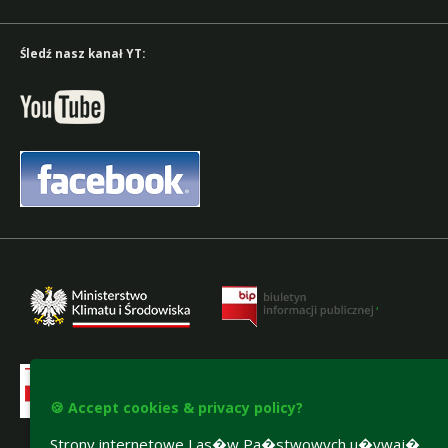
Śledź nasz kanał YT:
,
🍪 Accept cookies & privacy policy?
Strony internetowe Las�w Pa�stwowych u�ywaj�