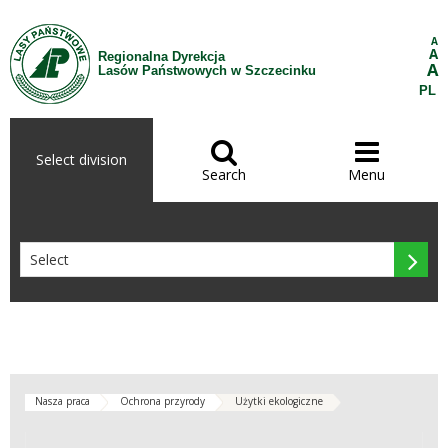
Skip to Content
A
A
Regionalna Dyrekcja
A
Lasów Państwowych w Szczecinku
PL


Select division
Search
Menu

Nasza praca
Ochrona przyrody
Użytki ekologiczne