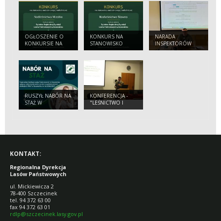
OGŁOSZENIE O
KONKURS NA
NARADA
KONKURSIE NA
STANOWISKO
INSPEKTORÓW
STANOWISKO:
NADLEŚNICZEGO/
STRAŻY LEŚNEJ W
NADLEŚNICZEGO/
NADLEŚNICZEJ
NADLEŚNICTWIE
NADLEŚNICZEJ
NADLEŚNICTWA
WARCINO
NADLEŚNICTWA
SŁAWNO
MIASTKO
RUSZYŁ NABÓR NA
KONFERENCJA -
STAŻ W
"LEŚNICTWO I
NADLEŚNICTWACH
DRZEWNICTWO
RDLP W
PRZYSZŁOŚCI -
SZCZECINKU
POLSKIE LASY...".
KONTAKT:
Regionalna Dyrekcja
Lasów Państwowych
ul. Mickiewicza 2
78-400 Szczecinek
tel. 94 372 63 00
fax 94 372 63 01
rdlp@szczecinek.lasy.gov.pl