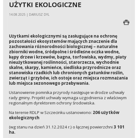
UŻYTKI EKOLOGICZNE
14.08.2025 | DARIUSZ DYL
Użytkami ekologicznymi są zasługujące na ochronę
pozostałości ekosystemów mających znaczenie dla
zachowania różnorodności biologicznej – naturalne
zbiorniki wodne, śródpolne i śródleśne oczka wodne,
kępy drzew i krzewów, bagna, torfowiska, wydmy, płaty
nieużytkowanej roślinności, starorzecza, wychodnie
skalne, skarpy, kamieńce, siedliska przyrodnicze oraz
stanowiska rzadkich lub chronionych gatunków roślin,
zwierząt i grzybów, ich ostoje oraz miejsca rozmnażania
lub miejsca sezonowego przebywania.
Ustanowienie pomnika przyrody następuje w drodze uchwały
rady gminy. Projekt uchwały wymaga uzgodnienia z właściwym
regionalnym dyrektorem ochrony środowiska.
Na terenie RDLP w Szczecinku ustanowiono:
206 użytków
ekologicznych
(wg stanu na dzień 31.12.2024 r.) o łącznej powierzchni
3 101
ha.