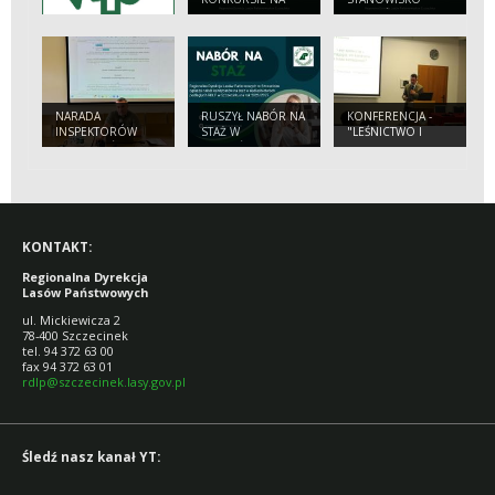
STANOWISKO:
NADLEŚNICZEGO/
NADLEŚNICZEGO/
NADLEŚNICZEJ
NADLEŚNICZEJ
NADLEŚNICTWA
NADLEŚNICTWA
SŁAWNO
MIASTKO
NARADA
RUSZYŁ NABÓR NA
KONFERENCJA -
INSPEKTORÓW
STAŻ W
"LEŚNICTWO I
STRAŻY LEŚNEJ W
NADLEŚNICTWACH
DRZEWNICTWO
NADLEŚNICTWIE
RDLP W
PRZYSZŁOŚCI -
WARCINO
SZCZECINKU
POLSKIE LASY...".
KONTAKT:
Regionalna Dyrekcja
Lasów Państwowych
ul. Mickiewicza 2
78-400 Szczecinek
tel. 94 372 63 00
fax 94 372 63 01
rdlp@szczecinek.lasy.gov.pl
Śledź nasz kanał YT: