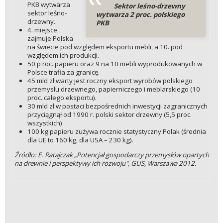
PKB wytwarza
Sektor leśno-drzewny
sektor leśno-
wytwarza 2 proc. polskiego
drzewny.
PKB
4. miejsce
zajmuje Polska
na świecie pod względem eksportu mebli, a 10. pod
względem ich produkcji.
50 p roc. papieru oraz 9 na 10 mebli wyprodukowanych w
Polsce trafia za granicę.
45 mld zł warty jest roczny eksport wyrobów polskiego
przemysłu drzewnego, papierniczego i meblarskiego (10
proc. całego eksportu).
30 mld zł w postaci bezpośrednich inwestycji zagranicznych
przyciągnął od 1990 r. polski sektor drzewny (5,5 proc.
wszystkich).
100 kg papieru zużywa rocznie statystyczny Polak (średnia
dla UE to 160 kg, dla USA – 230 kg).
Źródło: E. Ratajczak „Potencjał gospodarczy przemysłów opartych
na drewnie i perspektywy ich rozwoju", GUS, Warszawa 2012.