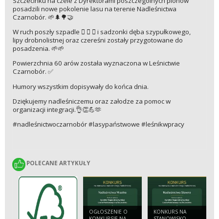
Szczecinku na czele z Dyrektorami poszczególnych pionów
posadzili nowe pokolenie lasu na terenie Nadleśnictwa
Czarnobór. 🌱🌲🌳🤝
W ruch poszły szpadle 🪏 🪏 🪏 i sadzonki dęba szypułkowego,
lipy drobnolistnej oraz czereśni zostały przygotowane do
posadzenia. 🌱🌱
Powierzchnia 60 arów została wyznaczona w Leśnictwie
Czarnobór. ✅
Humory wszystkim dopisywały do końca dnia.
Dziękujemy nadleśniczemu oraz załodze za pomoc w
organizacji integracji.👌👏💪🫶
#nadleśnictwoczarnobór #lasypaństwowe #leśnikwpracy
POLECANE ARTYKUŁY
POLECANE ARTYKUŁY
OGŁOSZENIE O
KONKURS NA
KONKURSIE NA
STANOWISKO