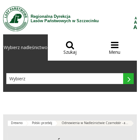
Przejdź do treści
Regionalna Dyrekcja
A
Lasów Państwowych w Szczecinku
A
A


Wybierz nadleśnictwo
Szukaj
Menu

Drewno
Polski przebój
Odnowienia w Nadleśnictwie Czarnobór - a...