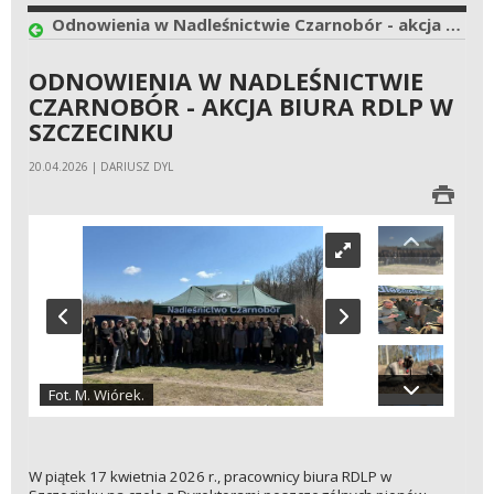
Odnowienia w Nadleśnictwie Czarnobór - akcja biura RDLP w Szczecinku
ODNOWIENIA W NADLEŚNICTWIE
CZARNOBÓR - AKCJA BIURA RDLP W
SZCZECINKU
20.04.2026 | DARIUSZ DYL
Fot. M. Wiórek.
W piątek 17 kwietnia 2026 r., pracownicy biura RDLP w